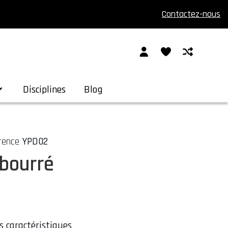
Contactez-nous
Disciplines
Blog
rence
YPD02
bourré
s caractéristiques