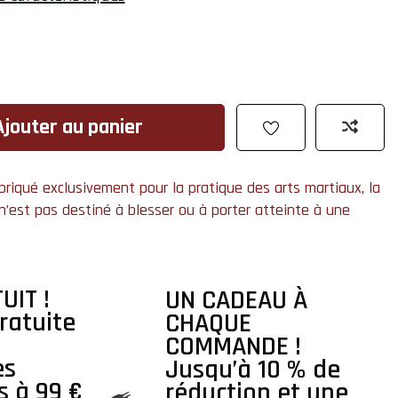
Ajouter au panier
favorite_border
briqué exclusivement pour la pratique des arts martiaux, la
t n’est pas destiné à blesser ou à porter atteinte à une
UIT !
UN CADEAU À
ratuite
CHAQUE
COMMANDE !
es
Jusqu’à 10 % de
s à 99 €
réduction et une