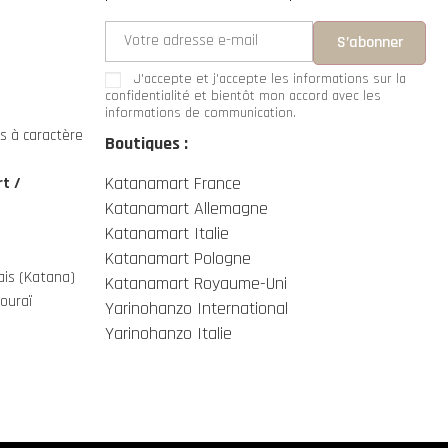
J'accepte et j'accepte les
informations sur la
confidentialité
et bientôt mon accord avec les
informations de communication.
s à caractère
Boutiques :
Katanamart France
t /
Katanamart Allemagne
Katanamart Italie
Katanamart Pologne
is (Katana)
Katanamart Royaume-Uni
ouraï
Yarinohanzo International
Yarinohanzo Italie