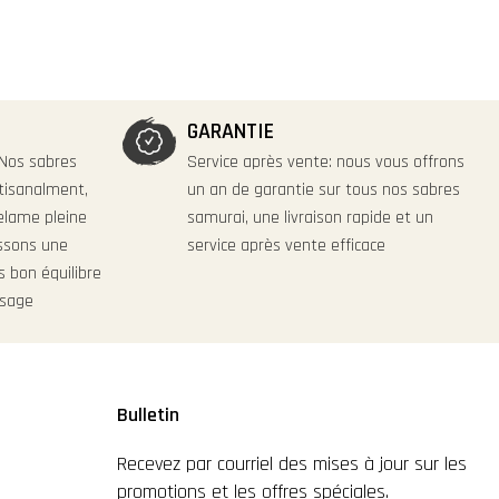
GARANTIE
 Nos sabres
Service après vente: nous vous offrons
tisanalment,
un an de garantie sur tous nos sabres
elame pleine
samurai, une livraison rapide et un
issons une
service après vente efficace
s bon équilibre
usage
Bulletin
Recevez par courriel des mises à jour sur les
promotions et les offres spéciales.