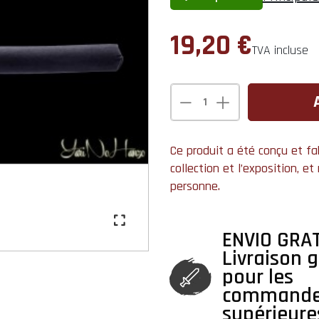
19,20 €
TVA incluse
Ce produit a été conçu et fa
collection et l’exposition, e
personne.
ENVIO GRAT
Livraison g
pour les
command
supérieure