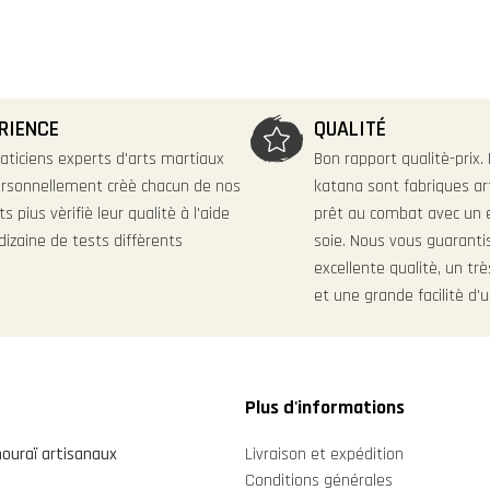
RIENCE
QUALITÉ
aticiens experts d'arts martiaux
Bon rapport qualitè-prix.
rsonnellement crèè chacun de nos
katana sont fabriques ar
s pius vèrifiè leur qualitè à l'aide
prêt au combat avec un 
dizaine de tests diffèrents
soie. Nous vous guarant
excellente qualitè, un trè
et une grande facilitè d'
Plus d'informations
ouraï artisanaux
Livraison et expédition
Conditions générales