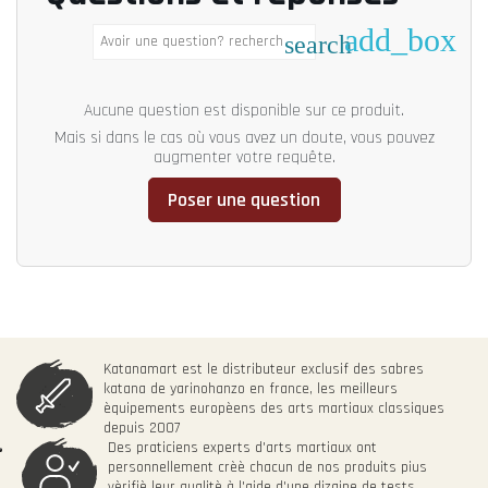
add_box
search
Aucune question est disponible sur ce produit.
Mais si dans le cas où vous avez un doute, vous pouvez
augmenter votre requête.
Poser une question
Katanamart est le distributeur exclusif des sabres
katana de yarinohanzo en france, les meilleurs
èquipements europèens des arts martiaux classiques
depuis 2007
Des praticiens experts d'arts martiaux ont
personnellement crèè chacun de nos produits pius
vèrifiè leur qualitè à l'aide d'une dizaine de tests