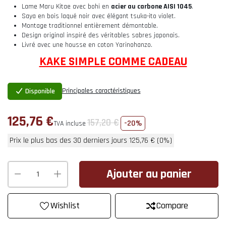
Lame Maru Kitae avec bohi en
acier au carbone AISI 1045
.
Saya en bois laqué noir avec élégant tsuka-ito violet.
Montage traditionnel entièrement démontable.
Design original inspiré des véritables sabres japonais.
Livré avec une housse en coton Yarinohanzo.
KAKE SIMPLE COMME CADEAU
Principales caractéristiques
Disponible
125,76 €
157,20 €
-20%
TVA incluse
Prix ​​le plus bas des 30 derniers jours 125,76 € (0%)
Ajouter au panier
favorite_border
Compare