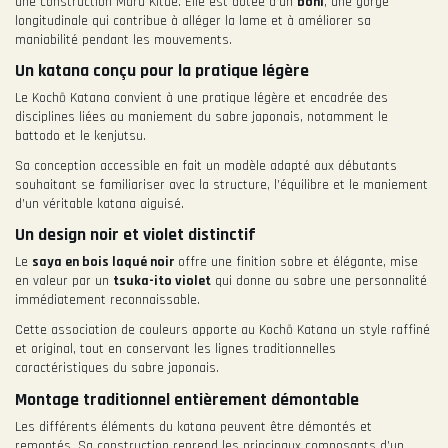
une construction Maru Kitae. Elle est dotée d’un
bohi
, une gorge
longitudinale qui contribue à alléger la lame et à améliorer sa
maniabilité pendant les mouvements.
Un katana conçu pour la pratique légère
Le Kochō Katana convient à une pratique légère et encadrée des
disciplines liées au maniement du sabre japonais, notamment le
battodo et le kenjutsu.
Sa conception accessible en fait un modèle adapté aux débutants
souhaitant se familiariser avec la structure, l’équilibre et le maniement
d’un véritable katana aiguisé.
Un design noir et violet distinctif
Le
saya en bois laqué noir
offre une finition sobre et élégante, mise
en valeur par un
tsuka-ito violet
qui donne au sabre une personnalité
immédiatement reconnaissable.
Cette association de couleurs apporte au Kochō Katana un style raffiné
et original, tout en conservant les lignes traditionnelles
caractéristiques du sabre japonais.
Montage traditionnel entièrement démontable
Les différents éléments du katana peuvent être démontés et
remontés. Sa construction reprend les principaux composants d’un