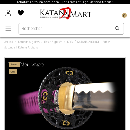
Achetez en toute confiance - Entièrement légal et sans tracas !
0
Accueil
Katanas Aiguisés
Basic Aiguisés
KOCHŌ KATANA AIGUISÉ | Sabre
Japonais | Katana Artisanal
Promo !
-20%