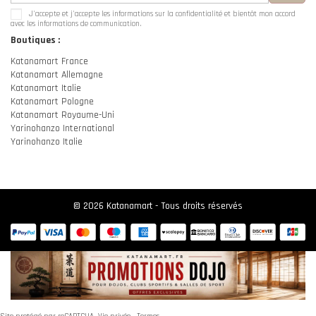
J'accepte et j'accepte les
informations sur la confidentialité
et bientôt mon accord
avec les informations de communication.
Boutiques :
Katanamart France
Katanamart Allemagne
Katanamart Italie
Katanamart Pologne
Katanamart Royaume-Uni
Yarinohanzo International
Yarinohanzo Italie
© 2026 Katanamart - Tous droits réservés